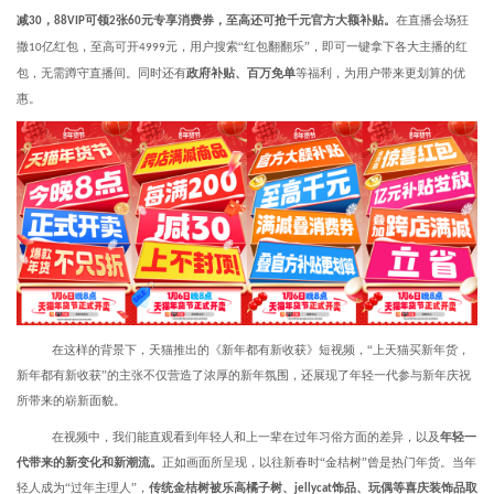
减
，
可领
张
元专享消费券，至高还可抢千元官方大额补贴。
在直播会场狂
30
88VIP
2
60
撒
亿红包，至高可开
元，用户搜索“红包翻翻乐”，即可一键拿下各大主播的红
10
4999
包，无需蹲守直播间。同时还有
政府补贴、百万免单
等福利，为用户带来更划算的优
惠。
在这样的背景下，天猫推出的《新年都有新收获》短视频，“上天猫买新年货，
新年都有新收获”的主张不仅营造了浓厚的新年氛围，还展现了年轻一代参与新年庆祝
所带来的崭新面貌。
在视频中，我们能直观看到年轻人和上一辈在过年习俗方面的差异，以及
年轻一
代带来的新变化和新潮流。
正如画面所呈现，以往新春时“金桔树”曾是热门年货。当年
轻人成为“过年主理人”，
传统金桔树被乐高橘子树、
饰品、玩偶等喜庆装饰品取
jellycat