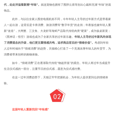
代，处处洋溢着新潮“年味”。
就连宠物也拥有了围脖云肩等别出心裁和充满“年味”的装
饰品。
此外，与以往全家人围坐电视机前不同，今年年轻人主导的过年新方式是带着家
人一起出游，这背后是卡券消费、旅游消费等“数字年货”的走俏；年夜饭也被年轻人重
新“改造”，大闸蟹、三文鱼、大龙虾等海鲜产品取代传统肉类“硬菜”，成为饭桌新宠；
《黑神话：悟空》游戏也成为了全家共享的过年新乐趣。
年轻人主导的过年新风尚体现
了消费观念的升级，他们更注重情感共鸣，追求商品背后的“情绪价值”。
考虑到年轻
人过年时倾向于“情绪消费”的趋势，天猫精心打造了一个充满浓厚年味儿的年货节，为
消费者带来别样的购物体验。
如今，“情绪消费”正在逐渐取代传统“物超所值”的观念。年轻人将过年当成提升
生活仪式感的一部分，注重节日的仪式感，愿意为仪式感付费。
在这一过年消费趋势下，天猫正牢牢把握机会，为年轻人提供更到位的情绪体
验。
这届年轻人重新找回“年味感”