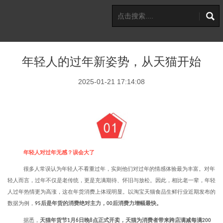
年轻人的过年新姿势，从天猫开始
2025-01-21 17:14:08
年轻人对过年无感？误会大了
很多人常误认为年轻人不看重过年，实则他们对过年的情感体验最为丰富。对年
轻人而言，过年不仅是老传统，更是充满期待、怀旧与放松。因此，相比老一辈，年轻
人过年热情更为高涨，这在年货消费上体现明显。以淘宝天猫食品生鲜行业近期发布的
数据为例，
后是年货的消费绝对主力，
后消费力增幅最快。
95
00
据悉，
天猫年货节
月
日晚
点正式开卖，天猫为消费者带来跨店满减每满
1
6
8
200