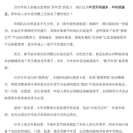
当代年轻人的做法是增加“买年货”的投入，他们认为
年货买得越多，年味就越
足。
而年轻人在年货消费上又投在了哪些地方？
吃喝玩乐自然是必不可少的。从《新年都有新收获》视频中，我们能发现一些端
倪。比如过年宠物经济的盛行，宠物在家庭中的地位日益提升，进而激发了各类“宠物
过节”产品的消费潜力。宠物服装、宠物年夜饭、宠物专属的“压岁粮”以及宠物春联等
产品销量激增，成为市场上一股不可忽视的力量。
其次，春节娱乐相关的消费占比也在提升。在吃的方面，食品生鲜从鸡鸭鱼肉滋
补砂糖橘变成了帝王蟹波龙车厘子；另外，今年的年货选购潮流中，“数字年货”备受青
睐。
针对今年流行的“囤券热”，天猫特别推出囤货卡券，采用“整囤零取”的消费模
式，帮助消费者用卡券的形式在年货节大促期间预先“囤积”不易实体保存的生鲜食品。
另一方面，在囤货、送礼等场景，年轻人擅长运用物流来解放双手，自我犒劳方式也从
购置新衣和美食转变为出游。
值得一提的是，今年消费者出游意愿空前高涨，包括“分段式过年”、非遗年味
游、反向出国过年等各式各样的出游方式应运而生。
针对上述过年新趋势，天猫年货节精准捕捉了年轻人的过年需求，特别为他们准
备了包括趋势潮玩、门票、机票、酒店等数字年货，以及数码家电等各类年货商品。