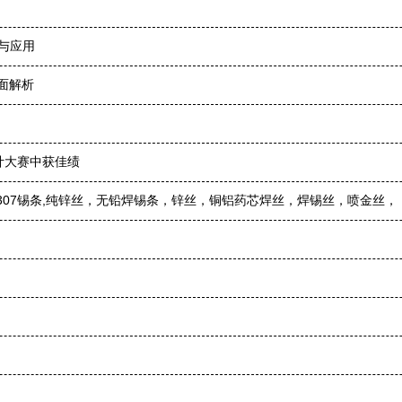
与应用
面解析
计大赛中获佳绩
​0307锡条,纯锌丝，无铅焊锡条，锌丝，铜铝药芯焊丝，焊锡丝，喷金丝，