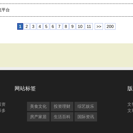
流平台
1
2
3
4
5
6
7
8
9
10
11
>>
200
网站标签
版
投资
文
美食文化
投资理财
综艺娱乐
等多
文
房产家居
生活百科
国际资讯