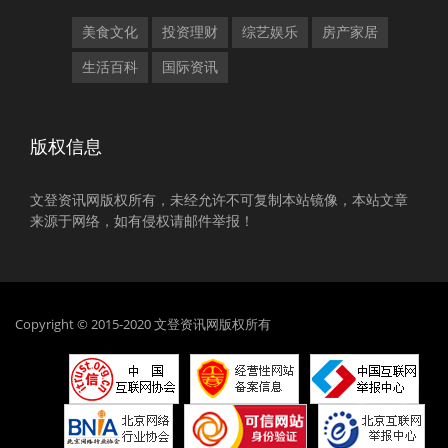
美食文化
投资理财
综艺娱乐
房产家居
生活百科
国际资讯
版权信息
文登资讯网版权所有，未经允许不可复制本站镜像，本站文章
来源于网络，如有侵权请邮件举报！
Copyright © 2015-2020 文登资讯网版权所有