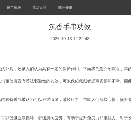
房产家居
生活百科
国际资讯
沉香手串功效
2025-10-13 12:22:48
亮的外观，还被人们认为具有一定的保护作用。下面将为您介绍沉香手串
人们相信沉香有着祛邪避煞的功效，可以保佑佩戴者远离灾祸和不幸。因
出的独特香气被认为可以舒缓情绪，减轻压力，帮助人们放松心情，提升
香可以促进血液循环，舒缓肌肉疲劳，有助于提升免疫力和抵抗力。对于