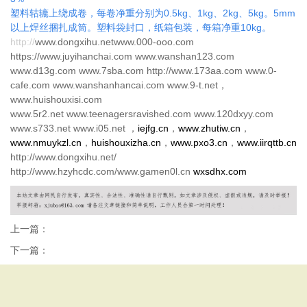
塑料轱辘上绕成卷，每卷净重分别为0.5kg、1kg、2kg、5kg。5mm
以上焊丝捆扎成筒。塑料袋封口，纸箱包装，每箱净重10kg。
http://
www.dongxihu.netwww.000-ooo.com
https://www.juyihanchai.com www.wanshan123.com
www.d13g.com www.7sba.com http://www.173aa.com www.0-
cafe.com www.wanshanhancai.com www.9-t.net，
www.huishouxisi.com
www.5r2.net www.teenagersravished.com www.120dxyy.com
www.s733.net www.i05.net ，
iejfg.cn
，
www.zhutiw.cn
，
www.nmuykzl.cn
，
huishouxizha.cn
，
www.pxo3.cn
，
www.iirqttb.cn
http://www.dongxihu.net/
http://www.hzyhcdc.com/www.gamen0l.cn
wxsdhx.com
上一篇：
下一篇：