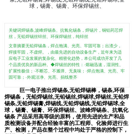
球，锡膏、锡膏、环保焊锡丝、
关键词焊锡条,波峰焊锡条、抗氧化锡条，焊锡片，铜铝药芯焊
丝，无铅焊锡丝锌丝、环保焊锡丝，纯锌丝
文章摘要无铅焊锡条，焊点饱满、光亮、牢固可靠；出渣少，
焊接牢固，不虚焊。，由最先进的自动设备生产，近年来为适
应电子工业发展的复杂化、精密化趋势，本公司成功开发了几
个品质优良的新品种。◆焊锡丝的特性：·熔融迅速，湿润性、
扩展性极佳；·不断芯、不溅弹、无臭味；·焊点饱满、光亮、牢
固可靠；·外观洁净、光亮、捐线整齐
巨一电子推出焊锡条,无铅焊锡棒，锡条,环保
焊锡条，无铅焊锡丝,无铅锡丝,焊锡球,焊锡丝,无铅焊
锡条,无铅焊锡膏,焊锡线,无铅焊锡线,无铅焊锡球,全
球，锡膏、锡膏、环保焊锡丝、波峰焊锡条、抗氧化
锡条 产品采用高等级的原料，使用先进的生产和品
质检测设备并配合经验丰富的工程师、化验师进行生
产、检测，产品在整个过程中均处于严格的控制下，