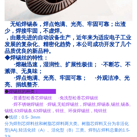
无铅焊锡条，焊点饱满、光亮、牢固可靠；出渣
少，焊接牢固，不虚焊。
，由最先进的自动设备生产，近年来为适应电子工业
发展的复杂化、精密化趋势，本公司成功开发了几个
品质优良的新品种。
◆焊锡丝的特性：
·熔融迅速，湿润性、扩展性极佳； ·不断芯、不
溅弹、无臭味；
·焊点饱满、光亮、牢固可靠； ·外观洁净、光
亮、捐线整齐
。
◆焊锡丝的种类：
·
普通型松香芯焊锡丝 ·免洗型松香芯焊锡丝
·焊不锈钢焊锡丝 ·焊锡,无铅焊锡丝，焊锡丝,
焊锡条
,锡丝,锡条,
锡线,63焊锡条,63焊锡丝，锌丝、环保焊锡丝，纯锌丝
◆
线径：0.5- 3mm
分为焊剂芯焊料丝和树脂芯焊料两大类。树脂芯焊料又分为非活化
型(AA),轻活化径（A）、活化型（B）三类。焊剂占焊料总量的1.5-
3％