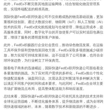
此外，FedEx不断完善其地面运输网络，结合智能化物流管理系
统，实现终端配送的精准高效。
国际快递FedEx联邦快递公司不仅依赖成熟的物流基础设施，更加
重视科技创新。通过大数据分析、物联网（IoT）和人工智能（AI）
技术的应用，FedEx优化航线规划与仓储管理，降低运营成本，提
高服务质量。同时，数字化平台的开放使客户可以实时追踪包裹位
置，增强了服务的透明度和客户体验。
此外，FedEx积极践行企业社会责任，推动绿色物流发展。在运输
工具环保升级和货物包装回收方面，FedEx采取多项措施减少碳排
放，努力实现可持续发展目标。这不仅提升了公司形象，也符合全
球环保趋势，为行业树立了环保典范。
随着电子商务的迅速崛起，国际快递FedEx联邦快递公司面临着业
务量激增的挑战。为了应对用户需求的多样化，FedEx推出个性化
快捷配送服务，涵盖同日达、次晨达及定时配送等多种解决方案，
以满足不同客户的时间和成本要求。与此同时，FedEx在全球主要
市场扩展物流点布局，提高整体配送能力和响应速度。
总结来看，国际快递FedEx联邦快递公司依托其先进的技术支持和
全球化运营战略，不断优化服务体系，提升物流效率，成为全球跨
境快递领域的标杆。未来，随着数字技术和新能源的不断进步，