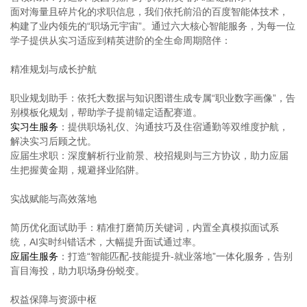
面对海量且碎片化的求职信息，我们依托前沿的百度智能体技术，
构建了业内领先的“职场元宇宙”。通过六大核心智能服务，为每一位
学子提供从实习适应到精英进阶的全生命周期陪伴：
精准规划与成长护航
职业规划助手：依托大数据与知识图谱生成专属“职业数字画像”，告
别模板化规划，帮助学子提前锚定适配赛道。
实习生服务
：提供职场礼仪、沟通技巧及住宿通勤等双维度护航，
解决实习后顾之忧。
应届生求职：深度解析行业前景、校招规则与三方协议，助力应届
生把握黄金期，规避择业陷阱。
实战赋能与高效落地
简历优化面试助手：精准打磨简历关键词，内置全真模拟面试系
统，AI实时纠错话术，大幅提升面试通过率。
应届生服务
：打造“智能匹配-技能提升-就业落地”一体化服务，告别
盲目海投，助力职场身份蜕变。
权益保障与资源中枢