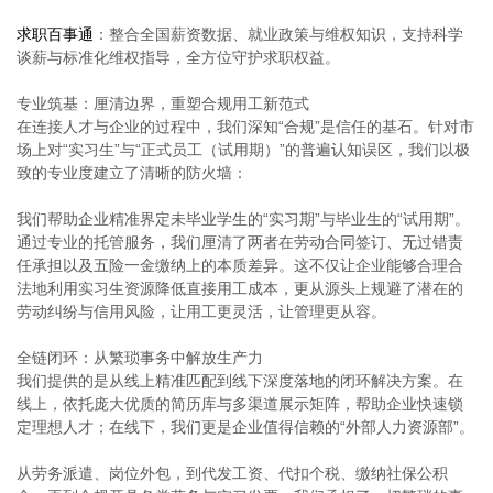
求职百事通
：整合全国薪资数据、就业政策与维权知识，支持科学
谈薪与标准化维权指导，全方位守护求职权益。
专业筑基：厘清边界，重塑合规用工新范式
在连接人才与企业的过程中，我们深知“合规”是信任的基石。针对市
场上对“实习生”与“正式员工（试用期）”的普遍认知误区，我们以极
致的专业度建立了清晰的防火墙：
我们帮助企业精准界定未毕业学生的“实习期”与毕业生的“试用期”。
通过专业的托管服务，我们厘清了两者在劳动合同签订、无过错责
任承担以及五险一金缴纳上的本质差异。这不仅让企业能够合理合
法地利用实习生资源降低直接用工成本，更从源头上规避了潜在的
劳动纠纷与信用风险，让用工更灵活，让管理更从容。
全链闭环：从繁琐事务中解放生产力
我们提供的是从线上精准匹配到线下深度落地的闭环解决方案。在
线上，依托庞大优质的简历库与多渠道展示矩阵，帮助企业快速锁
定理想人才；在线下，我们更是企业值得信赖的“外部人力资源部”。
从劳务派遣、岗位外包，到代发工资、代扣个税、缴纳社保公积