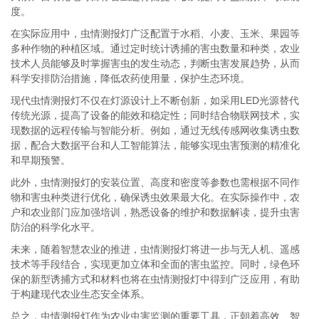
度。
在实际应用中，虫情测报灯广泛配置于水稻、小麦、玉米、果园等
多种作物的种植区域。通过定时统计诱捕的害虫数量和种类，农业
技术人员能够及时掌握害虫的发生动态，判断虫害发展趋势，从而
科学安排防治措施，降低农药使用量，保护生态环境。
现代虫情测报灯不仅在灯源设计上不断创新，如采用LED光源替代
传统光源，提高了设备的能效和稳定性；同时结合物联网技术，实
现数据的远程传输与智能分析。例如，通过无线传感网收集诱虫数
据，配合大数据平台和人工智能算法，能够实现虫害预测的精准化
和早期预警。
此外，虫情测报灯的安装位置、高度和密度等参数也需根据不同作
物和害虫种类进行优化，确保诱虫效果最大化。在实际操作中，农
户和农业部门应加强培训，熟悉设备的维护和数据解读，提升虫害
防治的科学化水平。
未来，随着智慧农业的推进，虫情测报灯将进一步与无人机、遥感
技术等手段结合，实现更加立体和全面的害虫监控。同时，绿色环
保的新型诱捕方式和材料也将在虫情测报灯中得到广泛应用，有助
于构建现代农业生态安全体系。
总之，虫情测报灯作为农业虫害监测的重要工具，正朝着高效、智