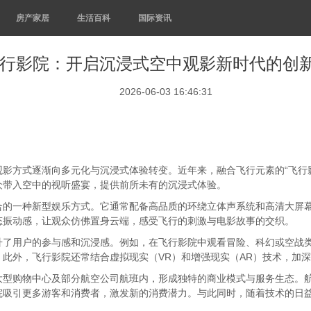
房产家居
生活百科
国际资讯
行影院：开启沉浸式空中观影新时代的创
2026-06-03 16:46:31
影方式逐渐向多元化与沉浸式体验转变。近年来，融合飞行元素的“飞行
众带入空中的视听盛宴，提供前所未有的沉浸式体验。
合的一种新型娱乐方式。它通常配备高品质的环绕立体声系统和高清大屏
态振动感，让观众仿佛置身云端，感受飞行的刺激与电影故事的交织。
升了用户的参与感和沉浸感。例如，在飞行影院中观看冒险、科幻或空战
此外，飞行影院还常结合虚拟现实（VR）和增强现实（AR）技术，加
大型购物中心及部分航空公司航班内，形成独特的商业模式与服务生态。
院吸引更多游客和消费者，激发新的消费潜力。与此同时，随着技术的日