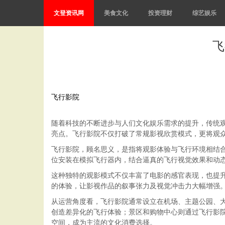
文登资讯网
美食文化
投资理财
综艺娱乐
飞
飞行影院
随着科技的不断进步与人们文化娱乐需求的提升，传统观
亮点。飞行影院不仅打破了常规影视欣赏模式，更将观
飞行影院，顾名思义，是指将观影体验与飞行环境相结
位安装在模拟飞行器内，结合逼真的飞行视觉效果和动
这种独特的观影模式不仅丰富了电影的感官表现，也提
的体验，让影视作品的叙事张力及视觉冲击力大幅增强。
从运营角度看，飞行影院通常设立在机场、主题公园、
创造差异化的飞行体验；景区和购物中心则通过飞行影
空间，成为主流的文化消费选择。